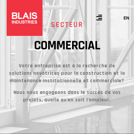
Aller
au
contenu
Flyout
EN
SECTEUR
Menu
COMMERCIAL
Votre entreprise est à la recherche de
solutions novatrices pour la construction et la
maintenance institutionnelle et commerciale?
Nous nous engageons dans le succès de vos
projets, quelle qu'en soit l'ampleur.