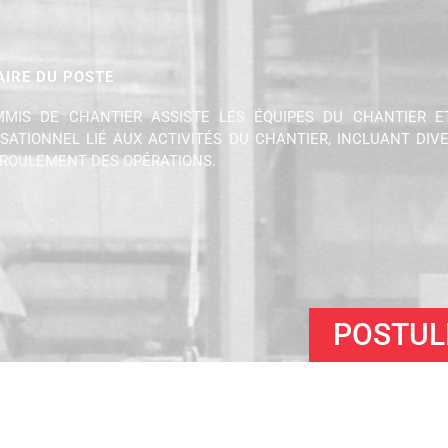
IRE DU POSTE
MIS DE CHANTIER ASSISTE LES ÉQUIPES DU CHANTIER E
SATIONNEL LIÉ AUX ACTIVITÉS DU CHANTIER, INCLUANT DIV
ROULEMENT DES OPÉRATIONS.
POSTUL