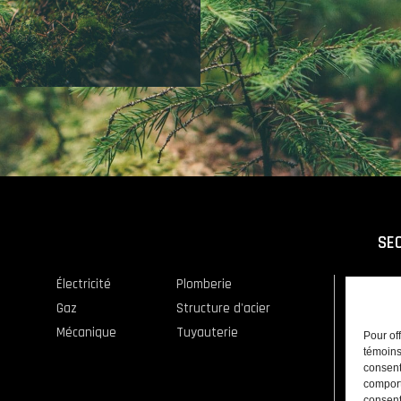
SE
Électricité
Plomberie
Indu
Gaz
Structure d'acier
Com
Mécanique
Tuyauterie
Rés
Pour of
témoins
consent
comport
consent