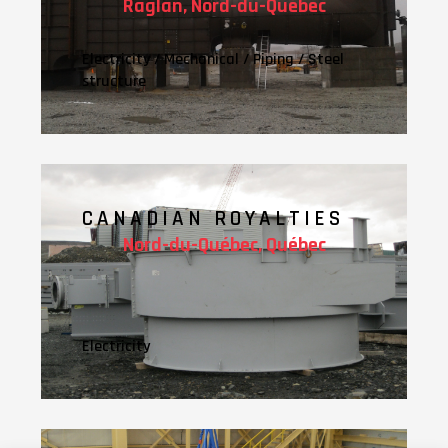
Raglan, Nord-du-Québec
Electricity
/
Mechanical
/
Piping
/
Steel
structure
CANADIAN ROYALTIES
Nord-du-Québec, Québec
Electricity