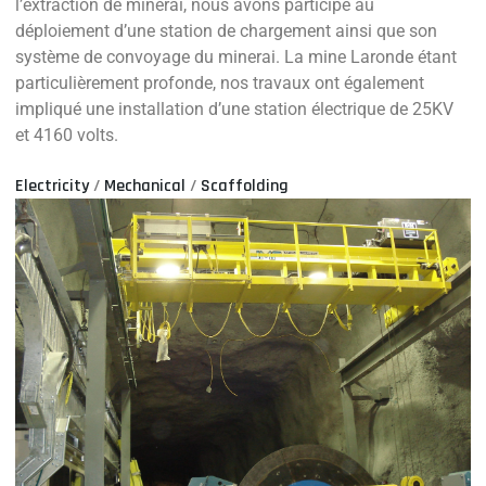
l’extraction de minerai, nous avons participé au
déploiement d’une station de chargement ainsi que son
système de convoyage du minerai. La mine Laronde étant
particulièrement profonde, nos travaux ont également
impliqué une installation d’une station électrique de 25KV
et 4160 volts.
Electricity
/
Mechanical
/
Scaffolding