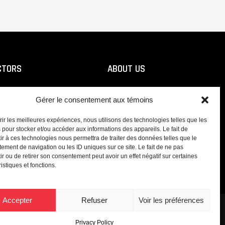
CTORS
ABOUT US
strial
The Blais Difference
Gérer le consentement aux témoins
mercial
Certifications and Related
Companies
idential
frir les meilleures expériences, nous utilisons des technologies telles que les
 pour stocker et/ou accéder aux informations des appareils. Le fait de
Team
ir à ces technologies nous permettra de traiter des données telles que le
ement de navigation ou les ID uniques sur ce site. Le fait de ne pas
ir ou de retirer son consentement peut avoir un effet négatif sur certaines
istiques et fonctions.
Accepter
Refuser
Voir les préférences
Privacy Policy