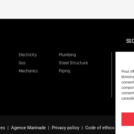
SE
Electricity
Plumbing
Indu
Gas
Steel Structure
Com
Mechanics
Piping
Res
Pour of
témoins
consent
comport
consent
caractér
ries |
Agence Marinade
|
Privacy policy
|
Code of ethics