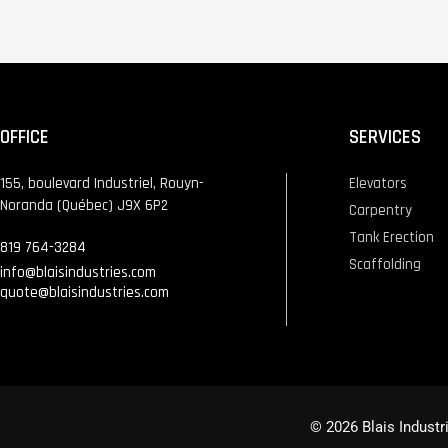
OFFICE
SERVICES
155, boulevard Industriel, Rouyn-
Elevators
Noranda (Québec) J9X 6P2
Carpentry
Tank Erection
819 764-3284
Scaffolding
info@blaisindustries.com
quote@blaisindustries.com
© 2026 Blais Indust