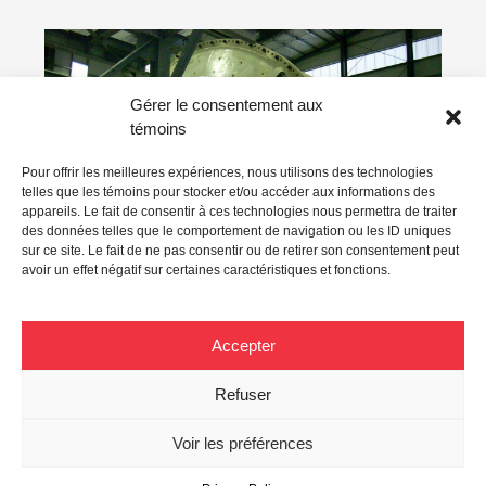
TASEKO MINES,
Gérer le consentement aux
DIVISION GIBRALTAR
témoins
McLeese Lake, Colombie-
Britannique
Pour offrir les meilleures expériences, nous utilisons des technologies
telles que les témoins pour stocker et/ou accéder aux informations des
appareils. Le fait de consentir à ces technologies nous permettra de traiter
Electricity
/
Mechanical
/
Piping
/
Steel
des données telles que le comportement de navigation ou les ID uniques
structure
sur ce site. Le fait de ne pas consentir ou de retirer son consentement peut
avoir un effet négatif sur certaines caractéristiques et fonctions.
En voir davantage
Accepter
Refuser
Voir les préférences
© 2026 Blais Industries |
Agence Marinade
|
Privacy policy
|
Code
of ethics