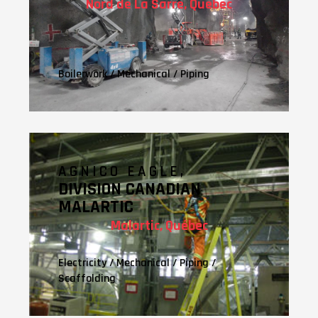
Nord de La Sarre, Québec
Boilerwork
/
Mechanical
/
Piping
AGNICO EAGLE,
DIVISION CANADIAN
MALARTIC
Malartic, Québec
Electricity
/
Mechanical
/
Piping
/
Scaffolding