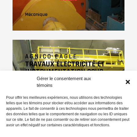
Mécanique
AGNICO EAGLE
TRAVAUX ÉLECTRICITÉ ET
INSTRUMENTATION SOUS
TERRE
Gérer le consentement aux
témoins
Division LaRonde, Cadillac,
Québec
Pour offrir les meilleures expériences, nous utilisons des technologies
telles que les témoins pour stocker et/ou accéder aux informations des
appareils. Le fait de consentir à ces technologies nous permettra de traiter
des données telles que le comportement de navigation ou les ID uniques
Échafaudage
/
Électricité
/
Mécanique
sur ce site. Le fait de ne pas consentir ou de retirer son consentement peut
avoir un effet négatif sur certaines caractéristiques et fonctions.