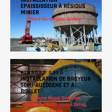
ÉPAISSISSEUR À RÉSIDUS
MINIER
Nord-du-Québec, Québec
Chaudronnerie
KINROSS GOLD
INSTALLATION DE BROYEUR
SEMI-AUTOGÈNE ET À
BOULET
Division Kupol-Dvoinoye,
Chukotka Autonomous Okrug,
Russie