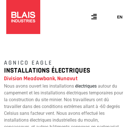
Aller
au
contenu
Flyout
EN
Menu
AGNICO EAGLE
INSTALLATIONS ÉLECTRIQUES
Division Meadowbank, Nunavut
Nous avons ouvert les installations
électriques
autour du
campement et les installations électriques temporaires pour
la construction du site minier. Nos travailleurs ont dû
travailler dans des conditions extrêmes allant à -60 degrés
Celsius sans facteur vent. Nous avons effectué les
installations électriques industrielles du moulin,
concasseurs, et autres bâtiments connexes en partenariat