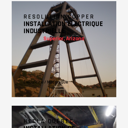
RESOLUTION COPPER
INSTALLATION ÉLECTRIQUE
INDUSTRIELLE
Superior, Arizona
Électricité
/
Mécanique
HECLA QUÉBEC