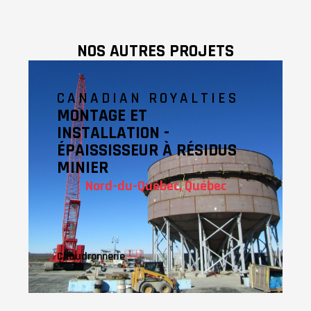
NOS AUTRES PROJETS
CANADIAN ROYALTIES
MONTAGE ET
INSTALLATION -
ÉPAISSISSEUR À RÉSIDUS
MINIER
Nord-du-Québec, Québec
Chaudronnerie