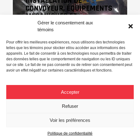
INSTALLATION DE
CONVOYEUR, ÉQUIPEMENTS
MÉCANIQUES ET
RÉSERVOIRS SOUS
Gérer le consentement aux
PRESSION
témoins
Division Casa Berardi, La Sarre,
Pour offrir les meilleures expériences, nous utilisons des technologies
Nord du Québec
telles que les témoins pour stocker et/ou accéder aux informations des
appareils. Le fait de consentir à ces technologies nous permettra de traiter
des données telles que le comportement de navigation ou les ID uniques
Chaudronnerie
/
Mécanique
/
Tuyauterie
sur ce site. Le fait de ne pas consentir ou de retirer son consentement peut
avoir un effet négatif sur certaines caractéristiques et fonctions.
En voir davantage
Accepter
Refuser
Voir les préférences
© 2026 Blais Industries |
Agence Marinade
|
Politique de
confidentialité
|
Code d’éthique
BOUTIQUE DES EMPLOYÉS
Politique de confidentialité