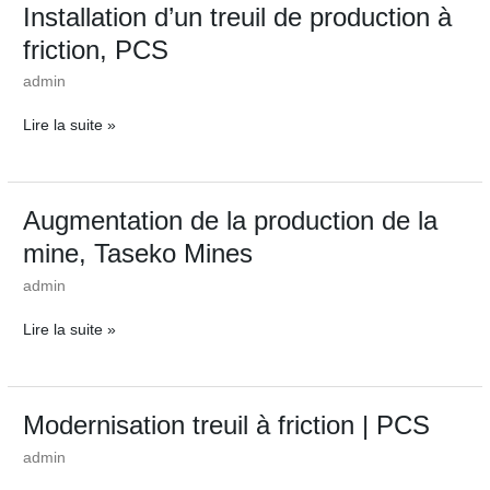
Installation
Installation d’un treuil de production à
d’un
friction, PCS
treuil
de
admin
production
à
Lire la suite »
friction,
PCS
Augmentation
Augmentation de la production de la
de
mine, Taseko Mines
la
production
admin
de
la
Lire la suite »
mine,
Taseko
Mines
Modernisation
Modernisation treuil à friction | PCS
treuil
admin
à
friction