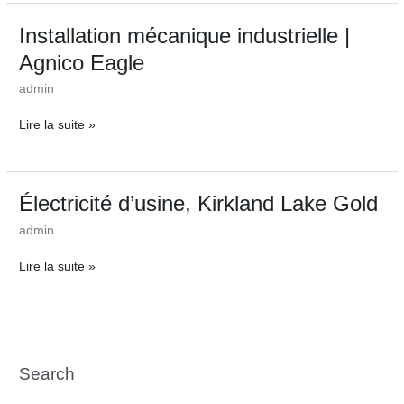
Installation
Installation mécanique industrielle |
mécanique
Agnico Eagle
industrielle
|
admin
Agnico
Eagle
Lire la suite »
Électricité
Électricité d’usine, Kirkland Lake Gold
d’usine,
admin
Kirkland
Lake
Lire la suite »
Gold
Search