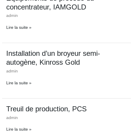
de
concentrateur, IAMGOLD
procédé
du
admin
concentrateur,
IAMGOLD
Lire la suite »
Installation
Installation d’un broyeur semi-
d’un
autogène, Kinross Gold
broyeur
semi-
admin
autogène,
Kinross
Lire la suite »
Gold
Treuil
Treuil de production, PCS
de
admin
production,
PCS
Lire la suite »