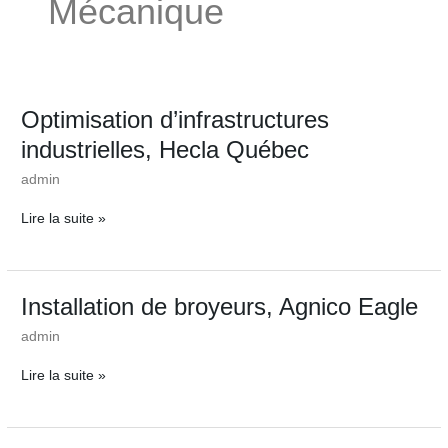
Mécanique
Aller
au
contenu
Optimisation
Optimisation d’infrastructures
d’infrastructures
industrielles, Hecla Québec
industrielles,
Hecla
admin
Québec
Lire la suite »
Installation
Installation de broyeurs, Agnico Eagle
de
admin
broyeurs,
Agnico
Lire la suite »
Eagle