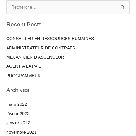
R
e
Recent Posts
c
h
CONSEILLER EN RESSOURCES HUMAINES
e
ADMINISTRATEUR DE CONTRATS
r
MÉCANICIEN D’ASCENCEUR
c
h
AGENT À LA PAIE
e
PROGRAMMEUR
r
Archives
:
mars 2022
février 2022
janvier 2022
novembre 2021