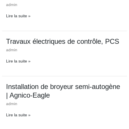
|
admin
Resolution
Copper
Lire la suite »
Travaux
Travaux électriques de contrôle, PCS
électriques
admin
de
contrôle,
Lire la suite »
PCS
Installation
Installation de broyeur semi-autogène
de
| Agnico-Eagle
broyeur
semi-
admin
autogène
|
Lire la suite »
Agnico-
Eagle