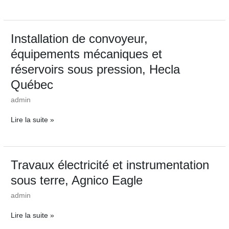
Installation
Installation de convoyeur,
de
équipements mécaniques et
convoyeur,
équipements
réservoirs sous pression, Hecla
mécaniques
Québec
et
réservoirs
admin
sous
pression,
Lire la suite »
Hecla
Québec
Travaux
Travaux électricité et instrumentation
électricité
sous terre, Agnico Eagle
et
instrumentation
admin
sous
terre,
Lire la suite »
Agnico