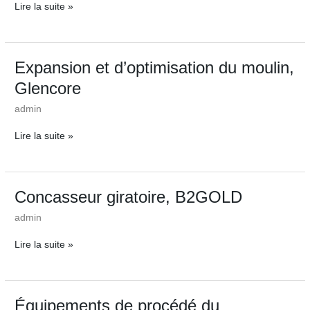
Lire la suite »
|
PCS
Expansion
Expansion et d’optimisation du moulin,
et
Glencore
d’optimisation
du
admin
moulin,
Glencore
Lire la suite »
Concasseur
Concasseur giratoire, B2GOLD
giratoire,
admin
B2GOLD
Lire la suite »
Équipements
Équipements de procédé du