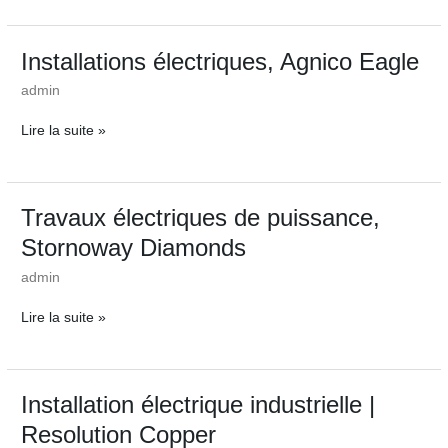
Eagle
Installations
Installations électriques, Agnico Eagle
électriques,
admin
Agnico
Eagle
Lire la suite »
Travaux
Travaux électriques de puissance,
électriques
Stornoway Diamonds
de
puissance,
admin
Stornoway
Diamonds
Lire la suite »
Installation
Installation électrique industrielle |
électrique
Resolution Copper
industrielle