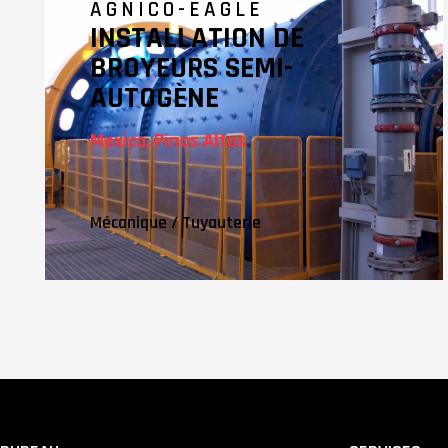
AGNICO-EAGLE
INSTALLATION DE
BROYEURS SEMI-
AUTOGÈNE
Mexico, Pinos Altos
Mécanique
/
Tuyauterie