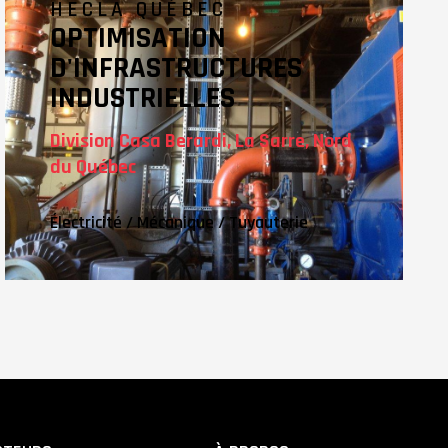
HECLA QUÉBEC
OPTIMISATION
D'INFRASTRUCTURES
INDUSTRIELLES
Division Casa Berardi, La Sarre, Nord
du Québec
Électricité
/
Mécanique
/
Tuyauterie