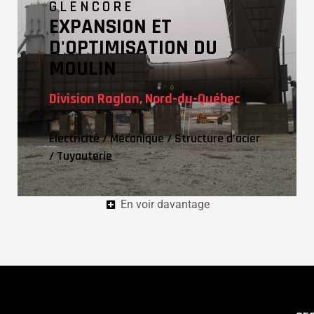
GLENCORE
EXPANSION ET
D'OPTIMISATION DU
MOULIN
Division Raglan, Nord-du-Québec
Électricité
/
Mécanique
/
Structure d’acier
/
Tuyauterie
En voir davantage